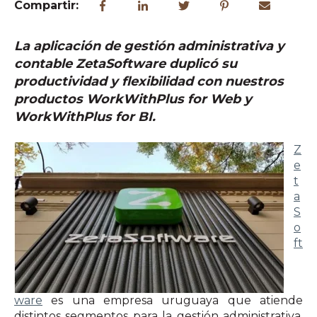
Compartir:
La aplicación de gestión administrativa y
contable ZetaSoftware duplicó su
productividad y flexibilidad con nuestros
productos WorkWithPlus for Web y
WorkWithPlus for BI.
Z
e
t
a
S
o
ft
ware
es una empresa uruguaya que atiende
distintos segmentos para la gestión administrativa,